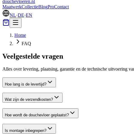
douchevloeren
.nl
Maatwerk
Collectie
Blog
Pro
Contact
NL
·
DE
·
EN
Home
FAQ
Veelgestelde vragen
Alles over levering, plaatsing, garantie en de technische uitvoering 
Hoe lang is de levertijd?
Wat zijn de verzendkosten?
Hoe wordt de douchevloer geplaatst?
Is montage inbegrepen?