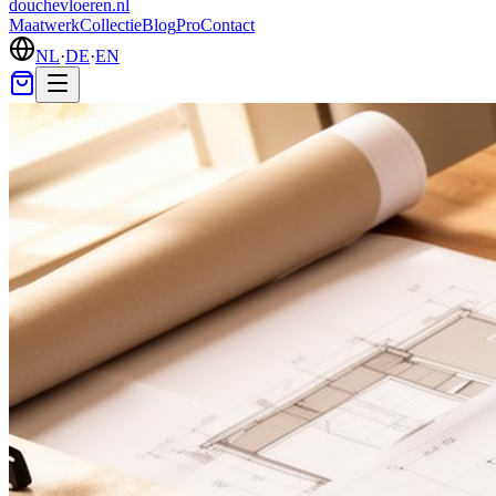
douchevloeren
.nl
Maatwerk
Collectie
Blog
Pro
Contact
NL
·
DE
·
EN