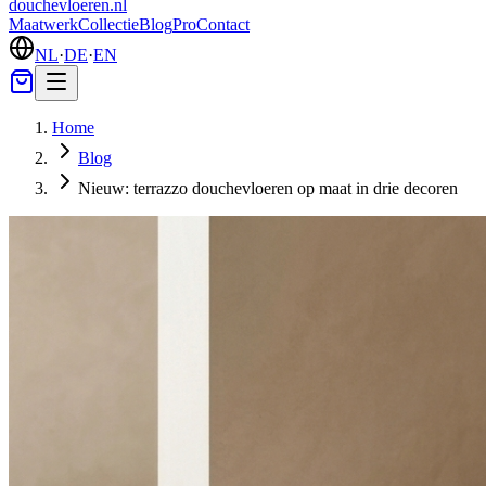
douchevloeren
.nl
Maatwerk
Collectie
Blog
Pro
Contact
NL
·
DE
·
EN
Home
Blog
Nieuw: terrazzo douchevloeren op maat in drie decoren