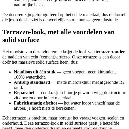
natuurlijke basis.
De decoren zijn gefotografeerd op het echte materiaal, dus de korrel
die je op de site ziet is de werkelijke structuur — geen illustratie.
Terrazzo-look, met alle voordelen van
solid surface
Het mooiste van deze vloeren: je krijgt de look van terrazzo
zonder
de nadelen van echt (cement)terrazzo. Onze terrazzo is een decor
dóór het massieve solid surface heen, dus:
Naadloos uit één stuk
— geen voegen, geen kitranden,
100% waterdicht.
Antislip standaard
— matte microtextuur met afgeronde R2-
rand.
Reparabel
— een krasje schuur je gewoon weg; de structuur
zit door en door in het materiaal.
Fabrieksmatig afschot
— het water loopt vanzelf naar de
afvoer, je hoeft niets te berekenen.
Echt terrazzo is prachtig, maar poreus: het vraagt voegen, sealen en
onderhoud. Deze terrazzo-look in solid surface geeft je hetzelfde
beeld, maar dan onderhoudsarm en gemaakt voor de douche.