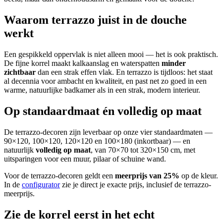
Waarom terrazzo juist in de douche
werkt
Een gespikkeld oppervlak is niet alleen mooi — het is ook praktisch.
De fijne korrel maakt kalkaanslag en waterspatten
minder
zichtbaar
dan een strak effen vlak. En terrazzo is tijdloos: het staat
al decennia voor ambacht en kwaliteit, en past net zo goed in een
warme, natuurlijke badkamer als in een strak, modern interieur.
Op standaardmaat én volledig op maat
De terrazzo-decoren zijn leverbaar op onze vier standaardmaten —
90×120, 100×120, 120×120 en 100×180 (inkortbaar) — en
natuurlijk
volledig op maat
, van 70×70 tot 320×150 cm, met
uitsparingen voor een muur, pilaar of schuine wand.
Voor de terrazzo-decoren geldt een
meerprijs van 25%
op de kleur.
In de
configurator
zie je direct je exacte prijs, inclusief de terrazzo-
meerprijs.
Zie de korrel eerst in het echt