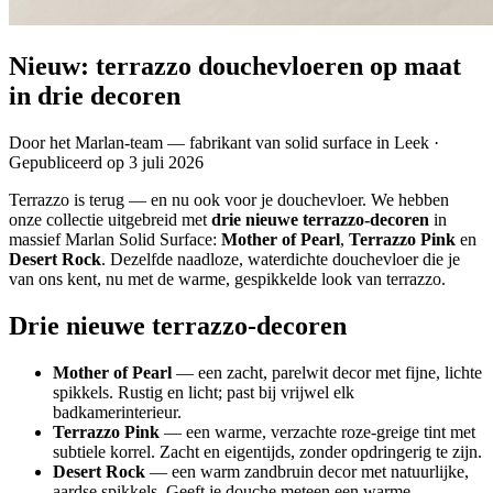
Nieuw: terrazzo douchevloeren op maat
in drie decoren
Door het
Marlan-team
— fabrikant van solid surface in Leek
·
Gepubliceerd op 3 juli 2026
Terrazzo is terug — en nu ook voor je douchevloer. We hebben
onze collectie uitgebreid met
drie nieuwe terrazzo-decoren
in
massief Marlan Solid Surface:
Mother of Pearl
,
Terrazzo Pink
en
Desert Rock
. Dezelfde naadloze, waterdichte douchevloer die je
van ons kent, nu met de warme, gespikkelde look van terrazzo.
Drie nieuwe terrazzo-decoren
Mother of Pearl
— een zacht, parelwit decor met fijne, lichte
spikkels. Rustig en licht; past bij vrijwel elk
badkamerinterieur.
Terrazzo Pink
— een warme, verzachte roze-greige tint met
subtiele korrel. Zacht en eigentijds, zonder opdringerig te zijn.
Desert Rock
— een warm zandbruin decor met natuurlijke,
aardse spikkels. Geeft je douche meteen een warme,