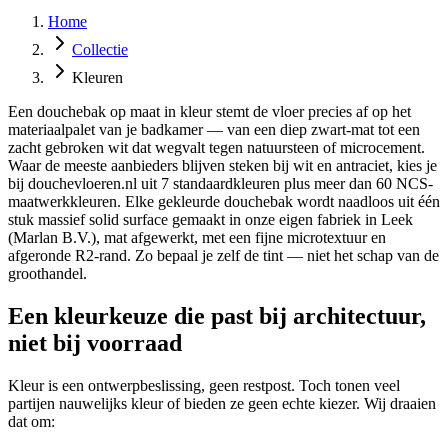
Home
Collectie
Kleuren
Een douchebak op maat in kleur stemt de vloer precies af op het
materiaalpalet van je badkamer — van een diep zwart-mat tot een
zacht gebroken wit dat wegvalt tegen natuursteen of microcement.
Waar de meeste aanbieders blijven steken bij wit en antraciet, kies je
bij douchevloeren.nl uit 7 standaardkleuren plus meer dan 60 NCS-
maatwerkkleuren. Elke gekleurde douchebak wordt naadloos uit één
stuk massief solid surface gemaakt in onze eigen fabriek in Leek
(Marlan B.V.), mat afgewerkt, met een fijne microtextuur en
afgeronde R2-rand. Zo bepaal je zelf de tint — niet het schap van de
groothandel.
Een kleurkeuze die past bij architectuur,
niet bij voorraad
Kleur is een ontwerpbeslissing, geen restpost. Toch tonen veel
partijen nauwelijks kleur of bieden ze geen echte kiezer. Wij draaien
dat om: