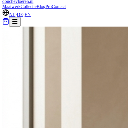
douchevloeren
.nl
Maatwerk
Collectie
Blog
Pro
Contact
NL
·
DE
·
EN