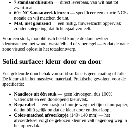
7 standaardkleuren
— direct leverbaar, van wit-mat tot
zwart-mat.
60+ NCS-maatwerkkleuren
— specificeer een exacte NCS-
notatie en wij matchen de tint.
Mat, niet glanzend
— een rustig, fluweelzacht oppervlak
zonder spiegeling, dat licht egaal verdeelt.
Voor een strak, monolithisch beeld kun je de douchevloer
kleurmatchen met wand, wastafelblad of vloertegel — zodat de natte
zone visueel oplost in het totaalontwerp.
Solid surface: kleur door en door
Een gekleurde douchebak van solid surface is geen coating of folie.
De kleur zit in het massieve materiaal. Praktische gevolgen voor de
specificatie:
Naadloos uit één stuk
— geen kitvoegen, dus 100%
waterdicht en een doorlopend kleurvlak.
Reparabel
— een krasje schuur je weg met fijn schuurpapier;
de tint blijft gelijk omdat de kleur door en door loopt.
Color-matched afvoerkapje
(140×140 mm) — het
afvoerdeksel volgt de gekozen kleur en valt nagenoeg weg in
het oppervlak.