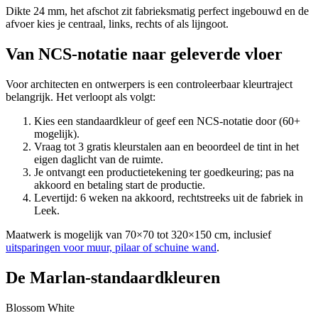
Dikte 24 mm, het afschot zit fabrieksmatig perfect ingebouwd en de
afvoer kies je centraal, links, rechts of als lijngoot.
Van NCS-notatie naar geleverde vloer
Voor architecten en ontwerpers is een controleerbaar kleurtraject
belangrijk. Het verloopt als volgt:
Kies een standaardkleur of geef een NCS-notatie door (60+
mogelijk).
Vraag tot 3 gratis kleurstalen aan en beoordeel de tint in het
eigen daglicht van de ruimte.
Je ontvangt een productietekening ter goedkeuring; pas na
akkoord en betaling start de productie.
Levertijd: 6 weken na akkoord, rechtstreeks uit de fabriek in
Leek.
Maatwerk is mogelijk van 70×70 tot 320×150 cm, inclusief
uitsparingen voor muur, pilaar of schuine wand
.
De Marlan-standaardkleuren
Blossom White