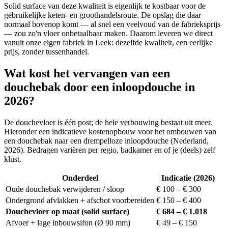
Solid surface van deze kwaliteit is eigenlijk te kostbaar voor de
gebruikelijke keten- en groothandelsroute. De opslag die daar
normaal bovenop komt — al snel een veelvoud van de fabrieksprijs
— zou zo'n vloer onbetaalbaar maken. Daarom leveren we direct
vanuit onze eigen fabriek in Leek: dezelfde kwaliteit, een eerlijke
prijs, zonder tussenhandel.
Wat kost het vervangen van een
douchebak door een inloopdouche in
2026?
De douchevloer is één post; de hele verbouwing bestaat uit meer.
Hieronder een indicatieve kostenopbouw voor het ombouwen van
een douchebak naar een drempelloze inloopdouche (Nederland,
2026). Bedragen variëren per regio, badkamer en of je (deels) zelf
klust.
Onderdeel
Indicatie (2026)
Oude douchebak verwijderen / sloop
€ 100 – € 300
Ondergrond afvlakken + afschot voorbereiden
€ 150 – € 400
Douchevloer op maat (solid surface)
€ 684 – € 1.018
Afvoer + lage inbouwsifon (Ø 90 mm)
€ 49 – € 150