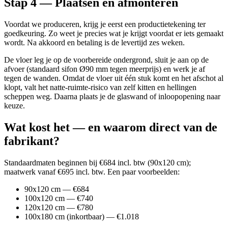
Stap 4 — Plaatsen en afmonteren
Voordat we produceren, krijg je eerst een productietekening ter
goedkeuring. Zo weet je precies wat je krijgt voordat er iets gemaakt
wordt. Na akkoord en betaling is de levertijd zes weken.
De vloer leg je op de voorbereide ondergrond, sluit je aan op de
afvoer (standaard sifon Ø90 mm tegen meerprijs) en werk je af
tegen de wanden. Omdat de vloer uit één stuk komt en het afschot al
klopt, valt het natte-ruimte-risico van zelf kitten en hellingen
scheppen weg. Daarna plaats je de glaswand of inloopopening naar
keuze.
Wat kost het — en waarom direct van de
fabrikant?
Standaardmaten beginnen bij €684 incl. btw (90x120 cm);
maatwerk vanaf €695 incl. btw. Een paar voorbeelden:
90x120 cm — €684
100x120 cm — €740
120x120 cm — €780
100x180 cm (inkortbaar) — €1.018