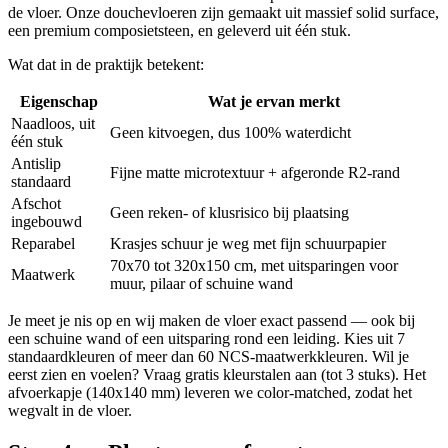
de vloer. Onze douchevloeren zijn gemaakt uit massief solid surface,
een premium composietsteen, en geleverd uit één stuk.
Wat dat in de praktijk betekent:
Eigenschap
Wat je ervan merkt
Naadloos, uit
Geen kitvoegen, dus 100% waterdicht
één stuk
Antislip
Fijne matte microtextuur + afgeronde R2-rand
standaard
Afschot
Geen reken- of klusrisico bij plaatsing
ingebouwd
Reparabel
Krasjes schuur je weg met fijn schuurpapier
70x70 tot 320x150 cm, met uitsparingen voor
Maatwerk
muur, pilaar of schuine wand
Je meet je nis op en wij maken de vloer exact passend — ook bij
een schuine wand of een uitsparing rond een leiding. Kies uit 7
standaardkleuren of meer dan 60 NCS-maatwerkkleuren. Wil je
eerst zien en voelen? Vraag gratis kleurstalen aan (tot 3 stuks). Het
afvoerkapje (140x140 mm) leveren we color-matched, zodat het
wegvalt in de vloer.