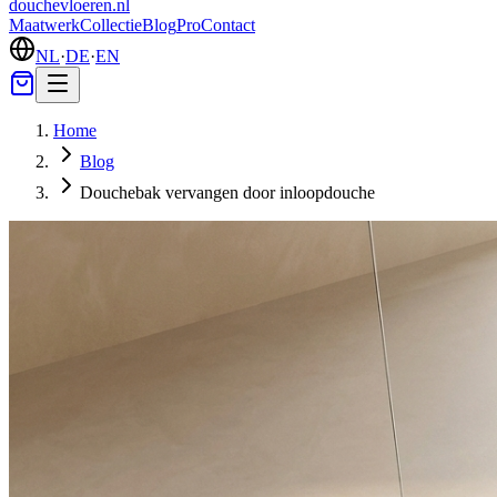
douchevloeren
.nl
Maatwerk
Collectie
Blog
Pro
Contact
NL
·
DE
·
EN
Home
Blog
Douchebak vervangen door inloopdouche