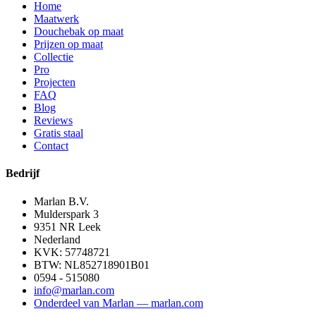
Home
Maatwerk
Douchebak op maat
Prijzen op maat
Collectie
Pro
Projecten
FAQ
Blog
Reviews
Gratis staal
Contact
Bedrijf
Marlan B.V.
Mulderspark 3
9351 NR
Leek
Nederland
KVK:
57748721
BTW:
NL852718901B01
0594 - 515080
info@marlan.com
Onderdeel van Marlan — marlan.com