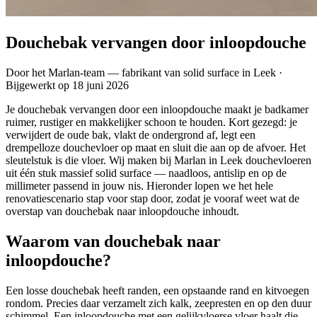
Douchebak vervangen door inloopdouche
Door het
Marlan-team
— fabrikant van solid surface in Leek
·
Bijgewerkt op 18 juni 2026
Je douchebak vervangen door een inloopdouche maakt je badkamer
ruimer, rustiger en makkelijker schoon te houden. Kort gezegd: je
verwijdert de oude bak, vlakt de ondergrond af, legt een
drempelloze douchevloer op maat en sluit die aan op de afvoer. Het
sleutelstuk is die vloer. Wij maken bij Marlan in Leek douchevloeren
uit één stuk massief solid surface — naadloos, antislip en op de
millimeter passend in jouw nis. Hieronder lopen we het hele
renovatiescenario stap voor stap door, zodat je vooraf weet wat de
overstap van douchebak naar inloopdouche inhoudt.
Waarom van douchebak naar
inloopdouche?
Een losse douchebak heeft randen, een opstaande rand en kitvoegen
rondom. Precies daar verzamelt zich kalk, zeepresten en op den duur
schimmel. Een inloopdouche met een gelijkvloerse vloer haalt die