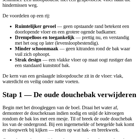
hindernissen weg.
De voordelen op een rij:
Ruimtelijker gevoel
— geen opstaande rand betekent een
doorlopende vloer en een grotere ogende badkamer.
Drempelloos en toegankelijk
— prettig nu, en verstandig
met het oog op later (levensloopbestendig).
Minder schoonmaak
— geen kitranden rond de bak waar
vuil zich ophoopt.
Strak design
— een vlakke vloer op maat oogt rustiger dan
een standaard kunststof bak.
De kern van een geslaagde inloopdouche zit in de vloer: vlak,
waterdicht en veilig onder natte voeten.
Stap 1 — De oude douchebak verwijderen
Begin met het droogleggen van de boel. Draai het water af,
demonteer de douchekraan indien nodig en snijd de kitvoegen
rondom de bak los met een mesje. Til of breek de oude douchebak
los van de ondergrond. Bij een ingemetselde of betegelde bak komt
er sloopwerk bij kijken — reken op wat hak- en breekwerk.