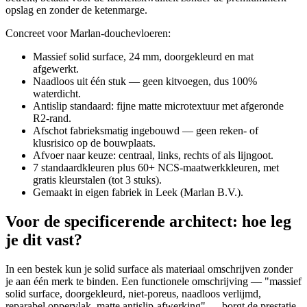
opslag en zonder de ketenmarge.
Concreet voor Marlan-douchevloeren:
Massief solid surface, 24 mm, doorgekleurd en mat
afgewerkt.
Naadloos uit één stuk — geen kitvoegen, dus 100%
waterdicht.
Antislip standaard: fijne matte microtextuur met afgeronde
R2-rand.
Afschot fabrieksmatig ingebouwd — geen reken- of
klusrisico op de bouwplaats.
Afvoer naar keuze: centraal, links, rechts of als lijngoot.
7 standaardkleuren plus 60+ NCS-maatwerkkleuren, met
gratis kleurstalen (tot 3 stuks).
Gemaakt in eigen fabriek in Leek (Marlan B.V.).
Voor de specificerende architect: hoe leg
je dit vast?
In een bestek kun je solid surface als materiaal omschrijven zonder
je aan één merk te binden. Een functionele omschrijving — "massief
solid surface, doorgekleurd, niet-poreus, naadloos verlijmd,
reparabel oppervlak, matte antislip-afwerking" — borgt de prestatie