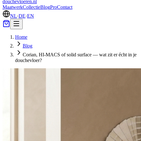
douchevloeren
.nl
Maatwerk
Collectie
Blog
Pro
Contact
NL
·
DE
·
EN
Home
Blog
Corian, HI-MACS of solid surface — wat zit er écht in je
douchevloer?