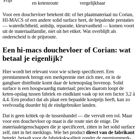
Prijs
en ketenroute
vergelijkbaar
Voor een douchevloer betekent dit: of het plaatmateriaal nu Corian,
HI-MACS of een andere solid surface heet, de bepalende prestaties
— waterdichtheid, antislip, reparatie, kleurvastheid — komen voort
uit de materiaalfamilie, niet uit het etiket. Wat overblijft als
onderscheid is de prijsroute.
Een
hi-macs douchevloer
of Corian: wat
betaal je eigenlijk?
Hier wordt het relevant voor wie scherp specificeert. Een
premiummerk brengt een merkpremie met zich mee, en in de
gangbare distributie komt daar de ketenopslag bovenop. Solid
surface is een hoogwaardig materiaal; precies daarom loopt de
keten-opslag tussen fabriek en eindklant vaak op tot een factor 3,2 à
4,4. Een product dat als plaat een bepaalde kostprijs heeft, kan zo
veelvoudig duurder bij de eindgebruiker landen.
Dat is geen kritiek op de tussenhandel — die vervult een rol. Maar
voor een douchevloer op maat is die route niet de enige. De
materiaaleigenschappen die je specificeert, zitten in het solid surface
zelf, niet in het merklogo. Wie het product
direct van de fabrikant
betrekt, betaalt voor de fabriekskwaliteit zonder de premiummerk-