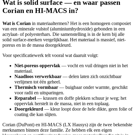
Wat is solid surface — en waar passen
Corian en HI-MACS in?
Wat is Corian
in materiaaltermen? Het is een homogeen composiet
van een minerale vulstof (aluminiumhydroxide) gebonden in een
acrylaat- of polyesterhars. Die samenstelling is in de kern bij alle
solid surface-merken vergelijkbaar. Het materiaal is massief, niet-
poreus en in de massa doorgekleurd.
Voor specificatiewerk telt vooral wat daaruit volgt:
Niet-poreus oppervlak
— vocht en vuil dringen niet in het
materiaal.
Naadloos verwerkbaar
— delen laten zich onzichtbaar
verlijmen tot één geheel.
Thermisch vormbaar
— buigbaar onder warmte, geschikt
voor radii en uitsparingen.
Reparabel
— krassen en doffe plekken schuur je weg; het
oppervlak herstelt in de massa, niet in een toplaag.
Doorgekleurd
— kleur loopt door de hele dikte, geen folie of
coating die kan slijten.
Corian (DuPont) en HI-MACS (LX Hausys) zijn de twee bekendste
merknamen binnen deze familie. Ze hebben elk een eigen