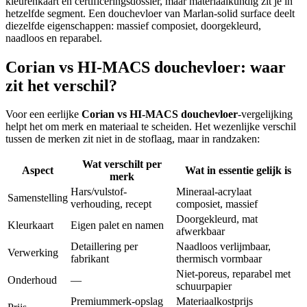
kleurenkaart en certificeringsdossier, maar materiaalkundig zit je in
hetzelfde segment. Een douchevloer van Marlan-solid surface deelt
diezelfde eigenschappen: massief composiet, doorgekleurd,
naadloos en reparabel.
Corian vs HI-MACS douchevloer: waar
zit het verschil?
Voor een eerlijke
Corian vs HI-MACS douchevloer
-vergelijking
helpt het om merk en materiaal te scheiden. Het wezenlijke verschil
tussen de merken zit niet in de stoflaag, maar in randzaken:
Wat verschilt per
Aspect
Wat in essentie gelijk is
merk
Hars/vulstof-
Mineraal-acrylaat
Samenstelling
verhouding, recept
composiet, massief
Doorgekleurd, mat
Kleurkaart
Eigen palet en namen
afwerkbaar
Detaillering per
Naadloos verlijmbaar,
Verwerking
fabrikant
thermisch vormbaar
Niet-poreus, reparabel met
Onderhoud
—
schuurpapier
Premiummerk-opslag
Materiaalkostprijs