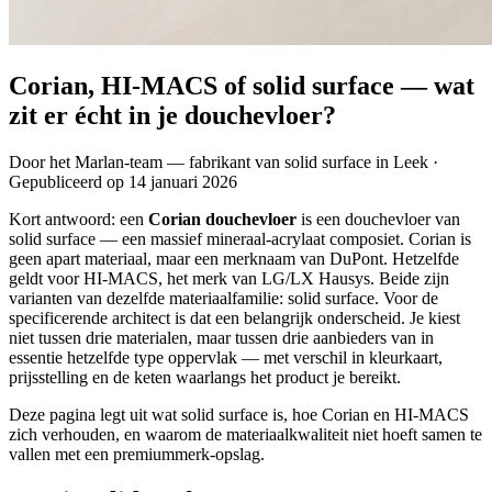
Corian, HI-MACS of solid surface — wat
zit er écht in je douchevloer?
Door het
Marlan-team
— fabrikant van solid surface in Leek
·
Gepubliceerd op 14 januari 2026
Kort antwoord: een
Corian douchevloer
is een douchevloer van
solid surface — een massief mineraal-acrylaat composiet. Corian is
geen apart materiaal, maar een merknaam van DuPont. Hetzelfde
geldt voor HI-MACS, het merk van LG/LX Hausys. Beide zijn
varianten van dezelfde materiaalfamilie: solid surface. Voor de
specificerende architect is dat een belangrijk onderscheid. Je kiest
niet tussen drie materialen, maar tussen drie aanbieders van in
essentie hetzelfde type oppervlak — met verschil in kleurkaart,
prijsstelling en de keten waarlangs het product je bereikt.
Deze pagina legt uit wat solid surface is, hoe Corian en HI-MACS
zich verhouden, en waarom de materiaalkwaliteit niet hoeft samen te
vallen met een premiummerk-opslag.