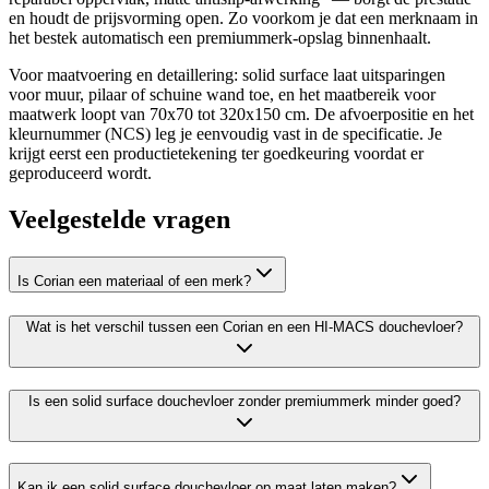
en houdt de prijsvorming open. Zo voorkom je dat een merknaam in
het bestek automatisch een premiummerk-opslag binnenhaalt.
Voor maatvoering en detaillering: solid surface laat uitsparingen
voor muur, pilaar of schuine wand toe, en het maatbereik voor
maatwerk loopt van 70x70 tot 320x150 cm. De afvoerpositie en het
kleurnummer (NCS) leg je eenvoudig vast in de specificatie. Je
krijgt eerst een productietekening ter goedkeuring voordat er
geproduceerd wordt.
Veelgestelde vragen
Is Corian een materiaal of een merk?
Wat is het verschil tussen een Corian en een HI-MACS douchevloer?
Is een solid surface douchevloer zonder premiummerk minder goed?
Kan ik een solid surface douchevloer op maat laten maken?